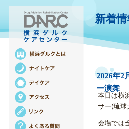
新着情
2026
ー演舞
本日は横
サー(琉
会場では