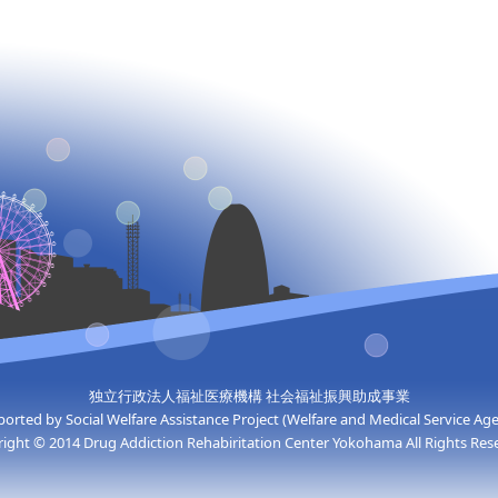
独立行政法人福祉医療機構 社会福祉振興助成事業
orted by Social Welfare Assistance Project (Welfare and Medical Service Ag
ight © 2014 Drug Addiction Rehabiritation Center Yokohama All Rights Res