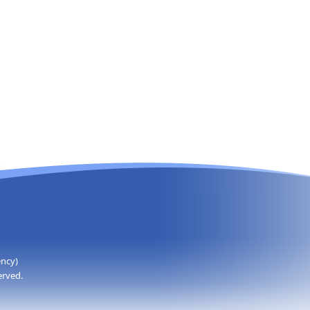
ency)
erved.